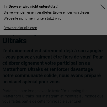
Ihr Browser wird nicht unterstützt!
Sie verwenden einen veralteten Browser, der von dieser
Webseite nicht mehr unterstützt wird.
Browser aktualisieren
Je participe aux Matterhorn
Ultraks
L'entraînement est sûrement déjà à son apogée
- vous pouvez vraiment être fiers de vous! Pour
célébrer dignement votre participation au
Matterhorn Ultraks et renforcer davantage
notre communauté solide, nous avons préparé
un visuel spécial pour vous.
Partagez notre image avec le texte "I'm running the
Matterhorn Ultraks" sur Instagram et montrez au monde que
vous faites partie de cette formidable aventure!