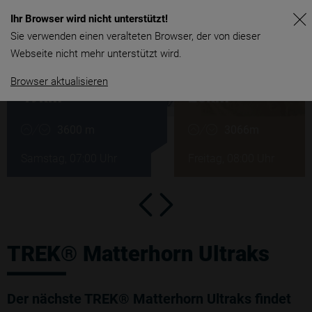
Ihr Browser wird nicht unterstützt!
SOLD O
Sie verwenden einen veralteten Browser, der von dieser
21 – 23/08/2026
Webseite nicht mehr unterstützt wird.
SKY
EXTREME
Browser aktualisieren
49km
26km
3600 m
3066m
Samstag, 07:00 Uhr
Freitag, 08:00 Uhr
TREK® Matterhorn Ultraks
Der nächste TREK® Matterhorn Ultraks findet