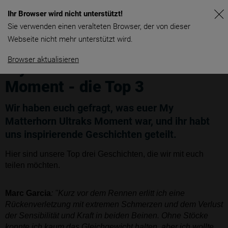
Ihr Browser wird nicht unterstützt!
Sie verwenden einen veralteten Browser, der von dieser
Webseite nicht mehr unterstützt wird.
Browser aktualisieren
My Matterhorn Ultraks
Moment - die Top 3
Wir haben euch gefragt, was euer My
Matterhorn Ultraks Moment war, und ihr habt
uns inspirierende Geschichten geteilt.
Hier sind unsere Top drei Geschichten, die wir mit euch
teilen möchten.
Marc Garcia
: "Kurz vor dem Rennen erlitt ich eine
Rückenverletzung mit extremen Schmerzen und dem Verlust
der Sensibilität und Kraft in beiden Beinen. Ohne Stöcke
konnte ich kaum das Gleichgewicht halten, aber ich wollte